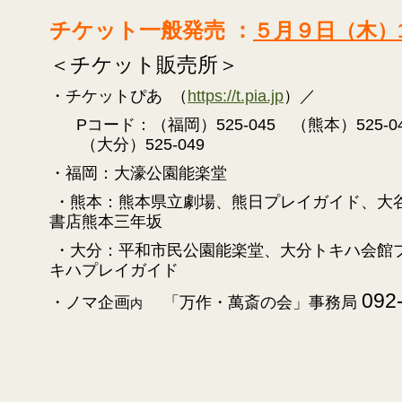
チケット一般発売
：
５月９日（木）1
＜チケット販売所＞
・チケットぴあ （
https://t.pia.jp
）／
Pコード：（福岡）525-045 （
熊本）525-0
（大分）525-049
・福岡：大濠公園能楽堂
・熊本：熊本県立劇場、熊日プレイガイド、大
書店熊本三年坂
・大分：平和市民公園能楽堂、大分トキハ会館
キハプレイガイド
092
・ノマ企画
「万作・萬斎の会」事務局
内