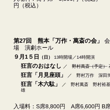
円（税込）
第27回 熊本「万作・萬斎の会」
会
場 演劇ホール
９月1５日
（日）
13時開場／14時開演
狂言のおはなし
／
野村萬斎（予定）
狂言「月見座頭」
／ 野村万作 深田
狂言「木六駄」
／ 野村萬斎 野村裕
雄
入場料：
S席8,800円 A席6,600円
B