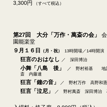
3,300円
（すべて税込）
第27回 大分「万作・萬斎の会」
会
園能楽堂
９月１６日
（月・祝
）
13時開場／14時開演
狂言のおはなし
／ 深田博治
小舞「八島 後」
／ 野村裕基 地
斎 内藤連
狂言「鐘の音」
／ 野村万作 高野和
狂言「泣尼」
／ 野村萬斎 深田博治 