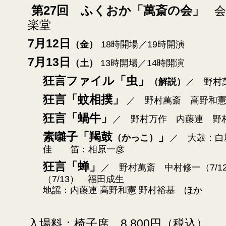
第27回 ふくおか「萬斎の会」
会
楽堂
7月12日
（金）
18時開場／19時開演
7月13日
（土）
13時開場／14時開演
狂言ファイル「虫」
（解説）
／ 野村
狂言「蚊相撲」
／ 野村萬斎 高野和
狂言「蝸牛」
／ 野村万作 内藤連 野
素囃子「羯鼓
」
（かっこ）
／ 大鼓：白
佳 笛：相原一彦
狂言「蝉」
／ 野村萬斎 中村修一（7/1
（7/13） 福田成生
地謡：内藤連
高野和憲
野村裕基 ほか
入場料：椅子席 8,800円（税込） 